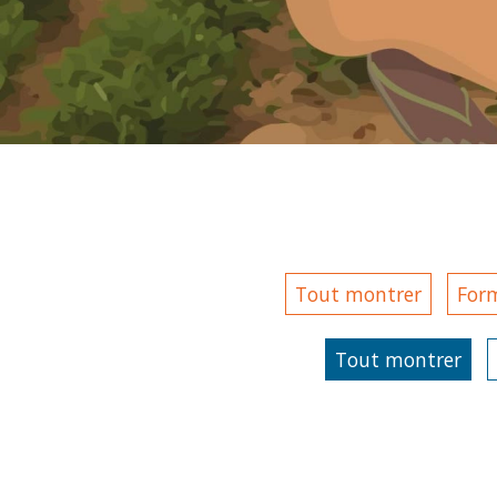
Tout montrer
For
Tout montrer