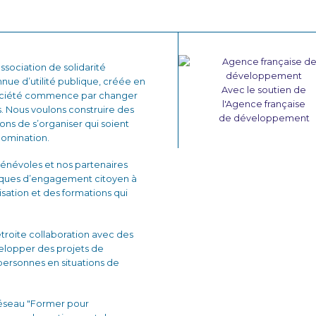
sociation de solidarité
nnue d’utilité publique, créée en
Avec le soutien de
 société commence par changer
l'Agence française
. Nous voulons construire des
de développement
çons de s’organiser qui soient
domination.
énévoles et nos partenaires
iques d’engagement citoyen à
lisation et des formations qui
 étroite collaboration avec des
velopper des projets de
personnes en situations de
réseau "Former pour