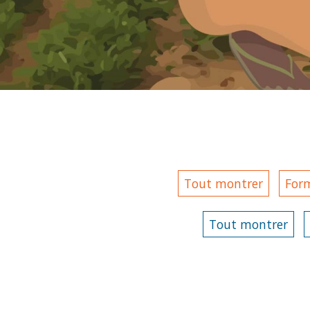
Tout montrer
For
Tout montrer