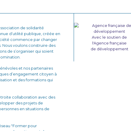
sociation de solidarité
nnue d’utilité publique, créée en
Avec le soutien de
 société commence par changer
l'Agence française
. Nous voulons construire des
de développement
çons de s’organiser qui soient
domination.
énévoles et nos partenaires
iques d’engagement citoyen à
lisation et des formations qui
 étroite collaboration avec des
velopper des projets de
personnes en situations de
réseau "Former pour