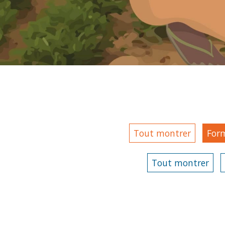
Tout montrer
For
Tout montrer