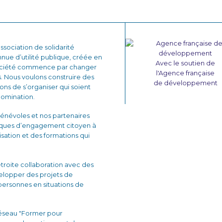
sociation de solidarité
nnue d’utilité publique, créée en
Avec le soutien de
 société commence par changer
l'Agence française
. Nous voulons construire des
de développement
çons de s’organiser qui soient
domination.
énévoles et nos partenaires
iques d’engagement citoyen à
lisation et des formations qui
 étroite collaboration avec des
velopper des projets de
personnes en situations de
réseau "Former pour