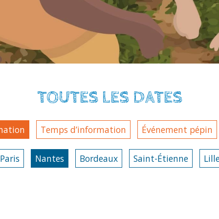
TOUTES LES DATES
mation
Temps d’information
Événement pépin
Paris
Nantes
Bordeaux
Saint-Étienne
Lill