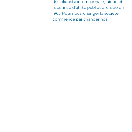
de solidarité internationale, laïque et
reconnue d’utilité publique, créée en
1965. Pour nous, changer la société
commence par changer nos
comportements collectifs. Nous
voulons construire des relations plus
justes et des façons de s’organiser qui
soient solidaires et sans rapport de
domination.
En France avec nos équipes bénévoles
et nos partenaires locaux, en créant des
dynamiques d’engagement citoyen à
travers des actions de sensibilisation et
des formations qui donnent envie
d’agir.
À l’étranger, en travaillant en étroite
collaboration avec des associations
locales pour développer des projets de
formation-action auprès des personnes
en situations de vulnérabilités.