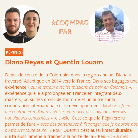
ACCOMPAGNÉS
PAR
PÉPIN(S)
Diana Reyes et Quentin Louarn
Depuis le centre de la Colombie, dans la région andine, Diana a
traversé l’Atlantique en 2014 vers la France. Dans ses bagages une
expérience «
sur le terrain avec les missions de paix en Colombie
»,
expérience qu’elle a prolongée en France en intégrant deux
masters, un sur les droits de l’homme et un autre sur la
coopération internationale et le développement durable. «
J’aime
me confronter à d’autres réalités et trouver des solutions avec les
populations concernées
», dit -elle. C’est ce que la Pépinière lui
permet de faire «
avec des partenaires à l’étranger que je n’aurais pas
pu trouver toute seule.
» Pour Quentin c’est aussi l’interculturalité
qui l’a aussi amené à frapper à la porte de la « Pépi » : «
A mes