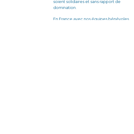
soient solidaires et sans rapport de
domination.
En France avec nos équipes bénévoles
et nos partenaires locaux, en créant des
dynamiques d’engagement citoyen à
travers des actions de sensibilisation et
des formations qui donnent envie
d’agir.
À l’étranger, en travaillant en étroite
collaboration avec des associations
locales pour développer des projets de
formation-action auprès des personnes
en situations de vulnérabilités.
En réseau, en co-animant le réseau
"Former pour Transformer", un espace
d’échange de pratiques et de co-
production de connaissances entre
associations de différents pays.