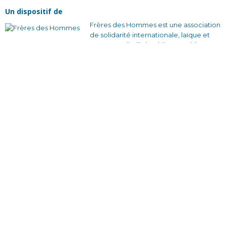
Un dispositif de
Frères des Hommes est une association
de solidarité internationale, laïque et
reconnue d’utilité publique, créée en
1965. Pour nous, changer la société
commence par changer nos
comportements collectifs. Nous
voulons construire des relations plus
justes et des façons de s’organiser qui
soient solidaires et sans rapport de
domination.
En France avec nos équipes bénévoles
et nos partenaires locaux, en créant des
dynamiques d’engagement citoyen à
travers des actions de sensibilisation et
des formations qui donnent envie
d’agir.
À l’étranger, en travaillant en étroite
collaboration avec des associations
locales pour développer des projets de