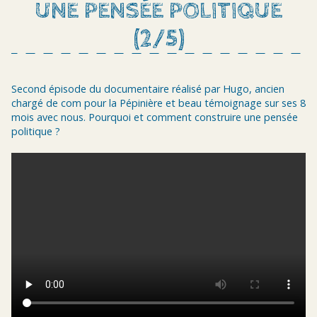
UNE PENSÉE POLITIQUE
(2/5)
Second épisode du documentaire réalisé par Hugo, ancien
chargé de com pour la Pépinière et beau témoignage sur ses 8
mois avec nous. Pourquoi et comment construire une pensée
politique ?