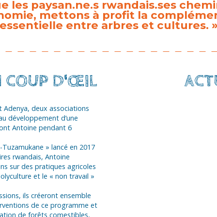
ue les paysan.ne.s rwandais.ses chemi
nomie, mettons à profit la compléme
essentielle entre arbres et cultures. 
N COUP D'ŒIL
ACT
t Adenya, deux associations
 au développement d’une
eront Antoine pendant 6
-Tuzamukane » lancé en 2017
res rwandais, Antoine
ns sur des pratiques agricoles
olyculture et le « non travail »
ssions, ils créeront ensemble
nterventions de ce programme et
sation de forêts comestibles,