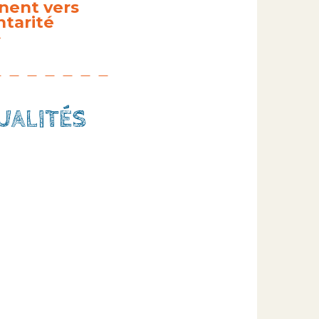
nent vers
ntarité
»
UALITÉS