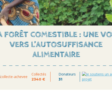
A FORÊT COMESTIBLE : UNE VO
VERS L’AUTOSUFFISANCE
ALIMENTAIRE
Collectés
Donateurs
2341 €
31