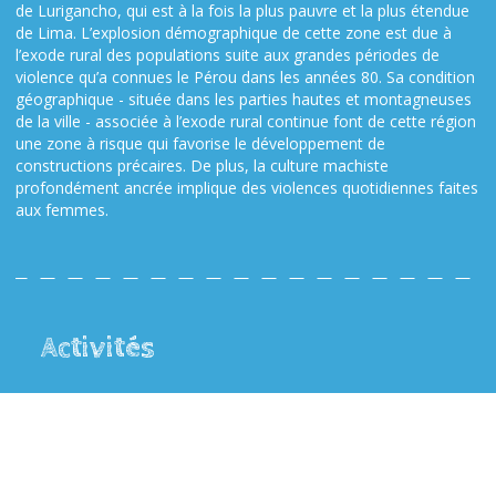
de Lurigancho, qui est à la fois la plus pauvre et la plus étendue
de Lima. L’explosion démographique de cette zone est due à
l’exode rural des populations suite aux grandes périodes de
violence qu’a connues le Pérou dans les années 80. Sa condition
géographique - située dans les parties hautes et montagneuses
de la ville - associée à l’exode rural continue font de cette région
une zone à risque qui favorise le développement de
constructions précaires. De plus, la culture machiste
profondément ancrée implique des violences quotidiennes faites
aux femmes.
Activités
Mise en place d’activités artistiques pour que les femmes
participantes au projet puissent s’exprimer par un autre
biais que la parole. Ces diverses activités auront pour
vocation la création d’un journal dédiée à leurs créations qui
permettra de valoriser leur travail au sein du quartier où