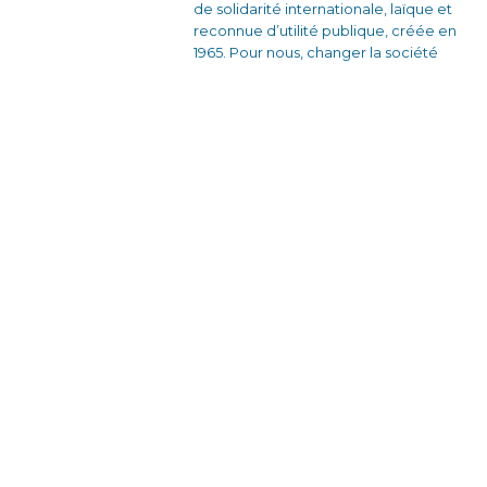
de solidarité internationale, laïque et
reconnue d’utilité publique, créée en
1965. Pour nous, changer la société
commence par changer nos
comportements collectifs. Nous
voulons construire des relations plus
justes et des façons de s’organiser qui
soient solidaires et sans rapport de
domination.
En France avec nos équipes bénévoles
et nos partenaires locaux, en créant des
dynamiques d’engagement citoyen à
travers des actions de sensibilisation et
des formations qui donnent envie
d’agir.
À l’étranger, en travaillant en étroite
collaboration avec des associations
locales pour développer des projets de
formation-action auprès des personnes
en situations de vulnérabilités.