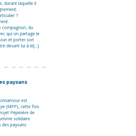
 durant laquelle il
agnement.
ticulier ?
ment.
e compagnon, du
vec qui on partage le
’un et porter son
re devant lui à le[...]
les paysans
 Bonnamour est
e (MPP), cette fois
projet Pépinière de
ourisme solidaire
és des paysans