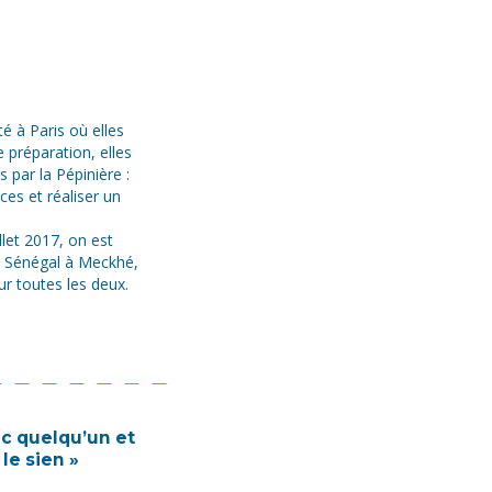
é à Paris où elles
 préparation, elles
 par la Pépinière :
es et réaliser un
llet 2017, on est
u Sénégal à Meckhé,
ur toutes les deux.
c quelqu’un et
 le sien »