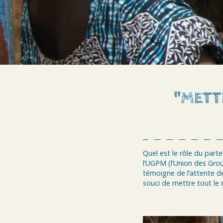
"METT
Quel est le rôle du part
l’UGPM (l’Union des Grou
témoigne de l’attente de
souci de mettre tout le