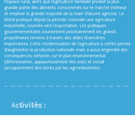
l’espace rural, alors que l’agriculture familiale produit la plus
grande partie des aliments consommés sur le marché intérieur
et emploie la grande majorité de la main d’œuvre agricole. Le
Brésil pratique depuis la période coloniale une agriculture
industrielle, tournée vers l’exportation. Les politiques
gouvernementales soutiennent prioritairement les grands
propriétaires terriens à travers des aides financières
importantes. Cette modernisation de l’agriculture a certes permis
d’augmenter la production nationale mais a aussi engendré des
conséquences néfastes sur le plan environnemental
(déforestation, appauvrissement des sols) et social
(accaparement des terres par les agroindustriels).
Activités :
Des dizaines d’acteurs agricoles ont été rencontrés par Maud,
Clémence et Pauline : agriculteurs forestiers, la maison familiale
rurale de Santarem, la commission pastorale de Tucuma, le