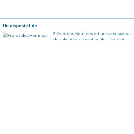
Un dispositif de
Frères des Hommes est une association
de solidarité internationale, laïque et
reconnue d’utilité publique, créée en
1965. Pour nous, changer la société
commence par changer nos
comportements collectifs. Nous
voulons construire des relations plus
justes et des façons de s’organiser qui
soient solidaires et sans rapport de
domination.
En France avec nos équipes bénévoles
et nos partenaires locaux, en créant des
dynamiques d’engagement citoyen à
travers des actions de sensibilisation et
des formations qui donnent envie
d’agir.