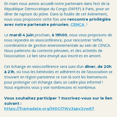
En mars nous avions accueilli notre partenaire dans l’est de la
République Démocratique du Congo (l’APEF) à Paris, pour un
dîner de rupture du jeûne. Dans la foulée de cet événement,
nous vous proposons cette fois une
rencontre privilégiée
,
!
avec notre partenaire péruvien
CENCA
Le
prochain,
, nous vous proposons de
mardi 4 juin
à 19h00
nous rejoindre en visioconférence, pour rencontrer Yeffel,
coordinatrice de gestion environnementale au sein de CENCA.
Nous parlerons du contexte péruvien, et des activités de
l’association. Le lien sera envoyé aux inscrit·es en amont.
Cet échange en visioconférence sera suivi d’un
dîner, de 20h
, où tous les bénévoles et adhérent·es de l’association se
à 21h
trouvant en région parisienne ce soir-là sont les bienvenu·es
pour prolonger cet échange dans un cadre plus informel !
Nous espérons vous y voir nombreuses et nombreux.
Vous souhaitez participer ? Inscrivez-vous sur le lien
suivant :
https://framadate.org/MDCi7Wz3apv2yw67