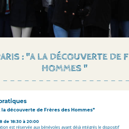
PARIS : "A LA DÉCOUVERTE DE 
HOMMES "
pratiques
 "A la découverte de Frères des Hommes"
18 de 18:30 à 20:00
ation est réservée aux bénévoles ayant déjà intégrés le dispositif