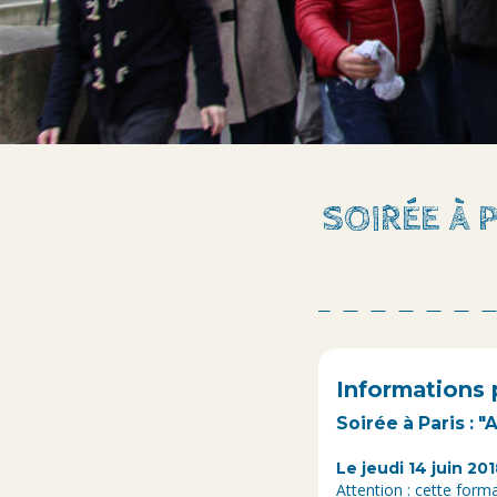
SOIRÉE À 
Informations 
Soirée à Paris :
Le jeudi 14 juin 20
Attention : cette form