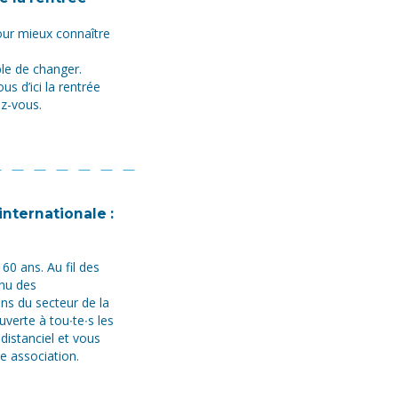
our mieux connaître
ble de changer.
us d’ici la rentrée
ez-vous.
internationale :
60 ans. Au fil des
nnu des
ns du secteur de la
uverte à tou∙te∙s les
 distanciel et vous
e association.