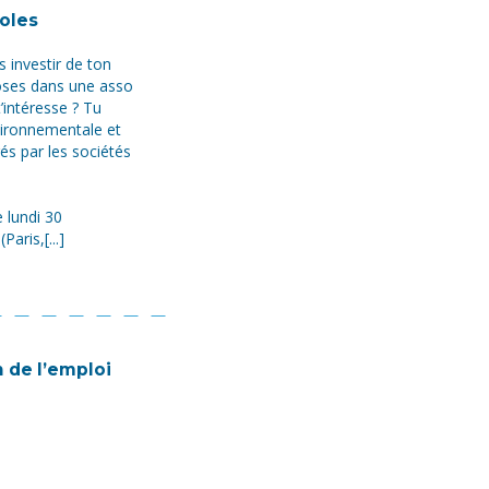
oles
s investir de ton
oses dans une asso
t’intéresse ? Tu
nvironnementale et
és par les sociétés
 lundi 30
aris,[...]
n de l’emploi