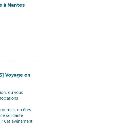
e à Nantes
] Voyage en
tion, où vous
sociations
 Hommes, ou êtes
de solidarité
e ? Cet événement