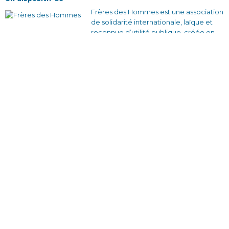
Frères des Hommes est une association
de solidarité internationale, laïque et
reconnue d’utilité publique, créée en
1965. Pour nous, changer la société
commence par changer nos
comportements collectifs. Nous
voulons construire des relations plus
justes et des façons de s’organiser qui
soient solidaires et sans rapport de
domination.
En France avec nos équipes bénévoles
et nos partenaires locaux, en créant des
dynamiques d’engagement citoyen à
travers des actions de sensibilisation et
des formations qui donnent envie
d’agir.
À l’étranger, en travaillant en étroite
collaboration avec des associations
locales pour développer des projets de
formation-action auprès des personnes