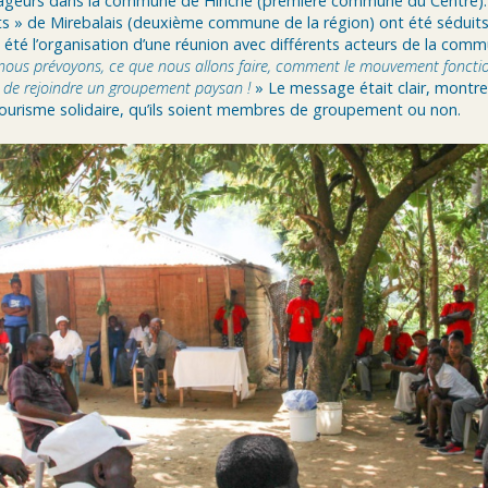
yageurs dans la commune de Hinche (première commune du Centre). A
 » de Mirebalais (deuxième commune de la région) ont été séduits
 été l’organisation d’une réunion avec différents acteurs de la comm
 nous prévoyons, ce que nous allons faire, comment le mouvement fonct
 de rejoindre un groupement paysan !
» Le message était clair, montrer
 tourisme solidaire, qu’ils soient membres de groupement ou non.