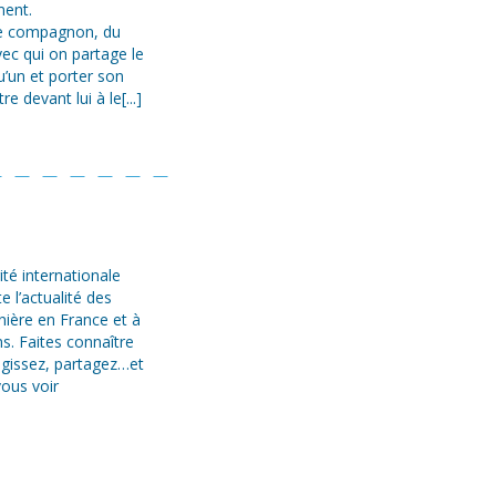
ment.
e compagnon, du
vec qui on partage le
’un et porter son
re devant lui à le[...]
ité internationale
e l’actualité des
nière en France et à
ns. Faites connaître
agissez, partagez…et
vous voir