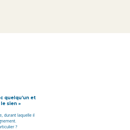
c quelqu’un et
 le sien »
 durant laquelle il
agnement.
ticulier ?