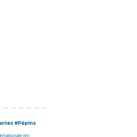
antes #Pépins
ternationale (en