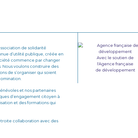
sociation de solidarité
nnue d’utilité publique, créée en
Avec le soutien de
 société commence par changer
l'Agence française
. Nous voulons construire des
de développement
çons de s’organiser qui soient
domination.
énévoles et nos partenaires
iques d’engagement citoyen à
lisation et des formations qui
 étroite collaboration avec des
velopper des projets de
personnes en situations de