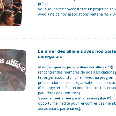
présentiel) !
Vous souhaitez co-construire un projet de solid
avec l’une de nos associations partenaires ? D
Le dîner des allié·e·s avec nos part
sénégalais
𝐌𝐚𝐢𝐬 𝐜’𝐞𝐬𝐭 𝐪𝐮𝐨𝐢 𝐚𝐮 𝐣𝐮𝐬𝐭𝐞, 𝐥𝐞 𝐝𝐢̂𝐧𝐞𝐫 𝐝𝐞𝐬 𝐚𝐥𝐥𝐢𝐞́·
rencontrer des membres de nos associations p
l’étranger autour d’un dîner. Avec, au progra
présentation de leurs organisations et leurs a
d’échange, et enfin, un bon dîner tou·te·s ense
par Frères des Hommes).
𝐕𝐞𝐧𝐞𝐳 𝐫𝐞𝐧𝐜𝐨𝐧𝐭𝐫𝐞𝐫 𝐧𝐨𝐬 𝐩𝐚𝐫𝐭𝐞𝐧𝐚𝐢𝐫𝐞𝐬 𝐬𝐞́𝐧𝐞́𝐠𝐚𝐥𝐚
opportunité inédite pour rencontrer des mem
associations partenaires[...]