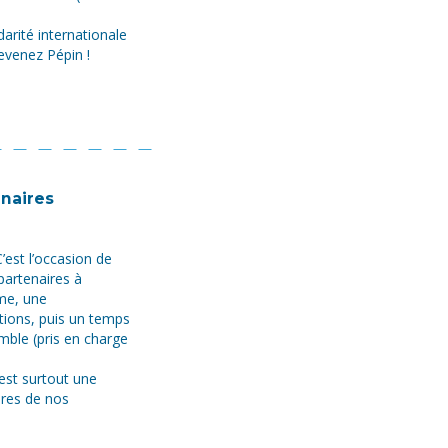
arité internationale
evenez Pépin !
enaires
𝐞·𝐬 ? 🤔 ­C’est l’occasion de
artenaires à
mme, une
ctions, puis un temps
mble (pris en charge
𝐢𝐬 !👋 C’est surtout une
bres de nos