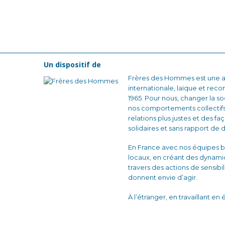
Un dispositif de
Frères des Hommes est une as
internationale, laïque et reco
1965. Pour nous, changer la
nos comportements collectifs
relations plus justes et des fa
solidaires et sans rapport de 
En France avec nos équipes b
locaux, en créant des dynam
travers des actions de sensibi
donnent envie d’agir.
À l’étranger, en travaillant en
associations locales pour dé
formation-action auprès des 