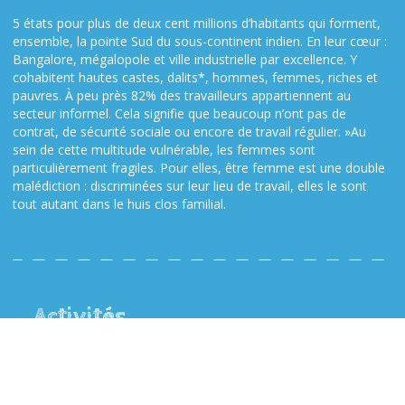
5 états pour plus de deux cent millions d’habitants qui forment,
ensemble, la pointe Sud du sous-continent indien. En leur cœur :
Bangalore, mégalopole et ville industrielle par excellence. Y
cohabitent hautes castes, dalits*, hommes, femmes, riches et
pauvres. À peu près 82% des travailleurs appartiennent au
secteur informel. Cela signifie que beaucoup n’ont pas de
contrat, de sécurité sociale ou encore de travail régulier. »Au
sein de cette multitude vulnérable, les femmes sont
particulièrement fragiles. Pour elles, être femme est une double
malédiction : discriminées sur leur lieu de travail, elles le sont
tout autant dans le huis clos familial.
Activités
Le projet consistera à mettre en place une série actions
concrètes co-construites avec les populations locales : mise en
place de 9 ateliers auprès des travailleuses domestiques, de 3