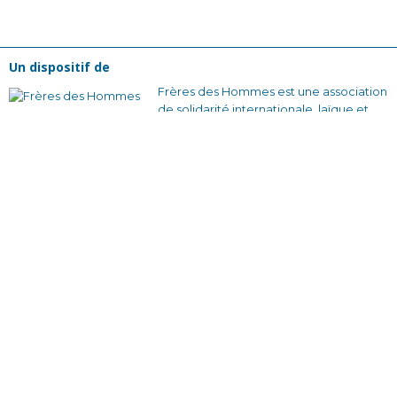
Un dispositif de
Frères des Hommes est une association
de solidarité internationale, laïque et
reconnue d’utilité publique, créée en
1965. Pour nous, changer la société
commence par changer nos
comportements collectifs. Nous
voulons construire des relations plus
justes et des façons de s’organiser qui
soient solidaires et sans rapport de
domination.
En France avec nos équipes bénévoles
et nos partenaires locaux, en créant des
dynamiques d’engagement citoyen à
travers des actions de sensibilisation et
des formations qui donnent envie
d’agir.