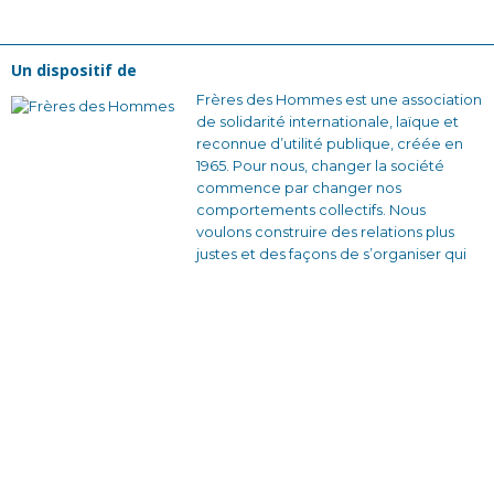
Un dispositif de
Frères des Hommes est une association
de solidarité internationale, laïque et
reconnue d’utilité publique, créée en
1965. Pour nous, changer la société
commence par changer nos
comportements collectifs. Nous
voulons construire des relations plus
justes et des façons de s’organiser qui
soient solidaires et sans rapport de
domination.
En France avec nos équipes bénévoles
et nos partenaires locaux, en créant des
dynamiques d’engagement citoyen à
travers des actions de sensibilisation et
des formations qui donnent envie
d’agir.
À l’étranger, en travaillant en étroite