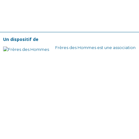
Un dispositif de
Frères des Hommes est une association
de solidarité internationale, laïque et
reconnue d’utilité publique, créée en
1965. Pour nous, changer la société
commence par changer nos
comportements collectifs. Nous
voulons construire des relations plus
justes et des façons de s’organiser qui
soient solidaires et sans rapport de
domination.
En France avec nos équipes bénévoles
et nos partenaires locaux, en créant des
dynamiques d’engagement citoyen à
travers des actions de sensibilisation et