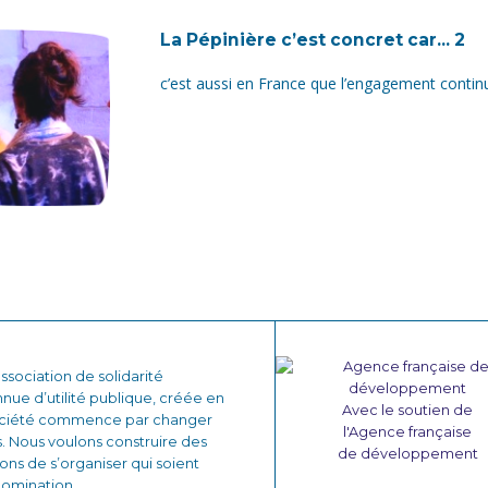
La Pépinière c’est concret car... 2
c’est aussi en France que l’engagement contin
sociation de solidarité
nnue d’utilité publique, créée en
Avec le soutien de
 société commence par changer
l'Agence française
. Nous voulons construire des
de développement
çons de s’organiser qui soient
domination.