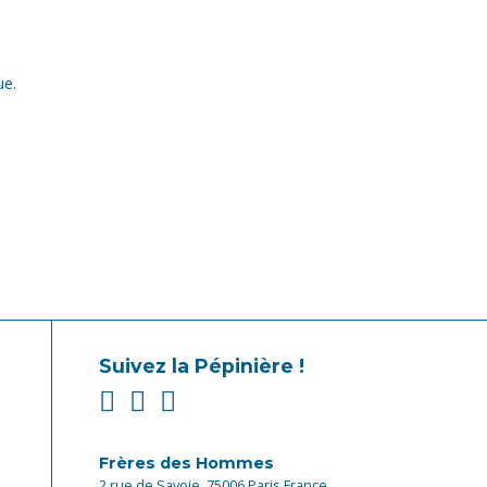
ue.
Suivez la Pépinière !
Frères des Hommes
2 rue de Savoie, 75006 Paris France