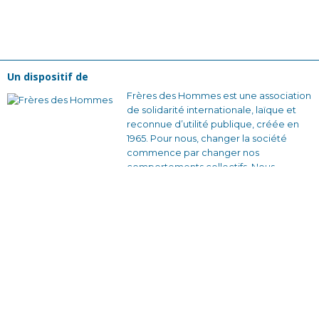
Un dispositif de
Frères des Hommes est une association
de solidarité internationale, laïque et
reconnue d’utilité publique, créée en
1965. Pour nous, changer la société
commence par changer nos
comportements collectifs. Nous
voulons construire des relations plus
justes et des façons de s’organiser qui
soient solidaires et sans rapport de
domination.
En France avec nos équipes bénévoles
et nos partenaires locaux, en créant des
dynamiques d’engagement citoyen à
travers des actions de sensibilisation et
des formations qui donnent envie