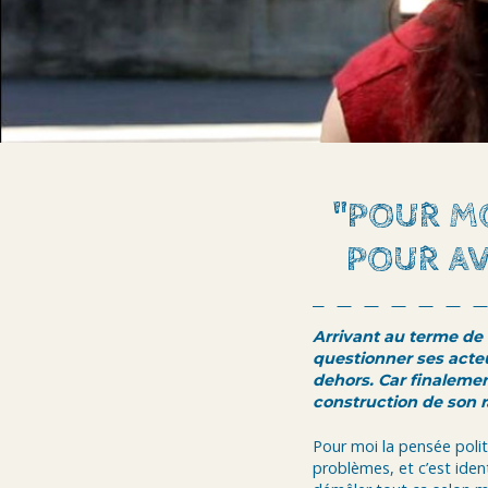
"POUR M
POUR AV
Arrivant au terme de m
questionner ses acteu
dehors. Car finalemen
construction de son r
Pour moi la pensée polit
problèmes, et c’est ident