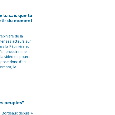
 tu sais que tu
artir du moment
épinière de la
nner ses acteurs sur
ers la Pépinière et
d’en produire une
la vidéo ne pourra
ropose donc d’en
Brenot, la
es peuples"
 à Bordeaux depuis 4