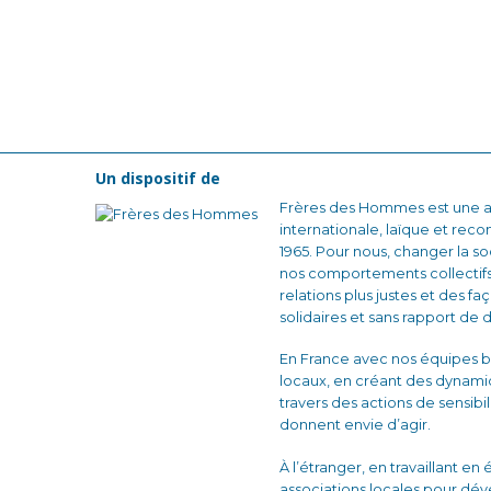
Un dispositif de
Frères des Hommes est une as
internationale, laïque et reco
1965. Pour nous, changer la
nos comportements collectifs
relations plus justes et des fa
solidaires et sans rapport de 
En France avec nos équipes b
locaux, en créant des dynam
travers des actions de sensibi
donnent envie d’agir.
À l’étranger, en travaillant en
associations locales pour dé