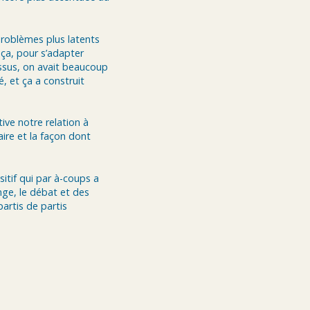
problèmes plus latents
ça, pour s’adapter
ssus, on avait beaucoup
é, et ça a construit
ive notre relation à
aire et la façon dont
tif qui par à-coups a
nge, le débat et des
partis de partis