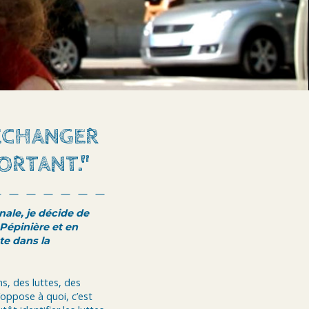
ÉCHANGER
ORTANT."
nale, je décide de
 Pépinière et en
te dans la
s, des luttes, des
s’oppose à quoi, c’est