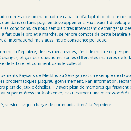
’était qu’en France on manquait de capacité d’adaptation de par nos 
s que dans certains pays en développement. Eux avaient développé 
les conditions, ça nous semblait très intéressant d’échanger là-de
 a fait que le projet a marché, se rendre compte de cette bilatéralit
à l’international mais aussi notre conscience politique.
f comme la Pépinière, de ses mécanismes, c’est de mettre en perspect
, d’échanger, et ça nous questionne sur les différentes manières de le f
ie de le faire, et comment dans le collectif.
pements Paysans de Meckhé, au Sénégal) est un exemple de disposi
des problématiques jusqu’au gouvernement. Par l’information, l’écha
s plein de jeux d’échelles. Il y avait plein de membres qui faisaient 
était super intéressant à observer, c’est vraiment une micro-société !"
é, service civique chargé de communication à la Pépinière.