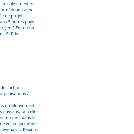
t sociales mention
en Amérique Latine
ée de projet
ans 5 autres pays.
toyen ? En rentrant
t. Et l’idée
à des actions
organisations à
tions du Mouvement
s paysans, ou celles
 des femmes dans la
c Fedina qui défend
n devenant « Pépin »,