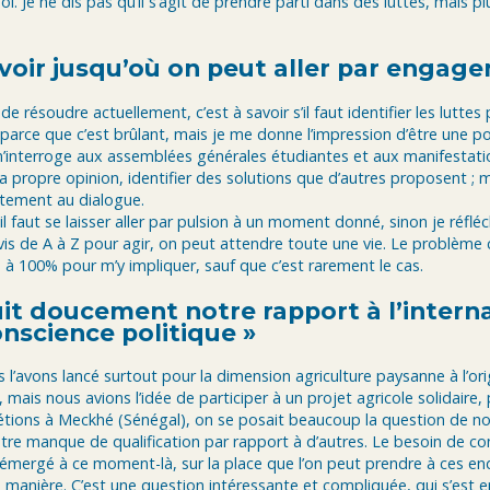
. Je ne dis pas qu’il s’agit de prendre parti dans des luttes, mais plu
 voir jusqu’où on peut aller par engag
de résoudre actuellement, c’est à savoir s’il faut identifier les luttes 
 parce que c’est brûlant, mais je me donne l’impression d’être une pol
m’interroge aux assemblées générales étudiantes et aux manifestatio
a propre opinion, identifier des solutions que d’autres proposent ; 
ctement au dialogue.
il faut se laisser aller par pulsion à un moment donné, sinon je réfléc
avis de A à Z pour agir, on peut attendre toute une vie. Le problème c
 à 100% pour m’y impliquer, sauf que c’est rarement le cas.
uit doucement notre rapport à l’intern
onscience politique »
s l’avons lancé surtout pour la dimension agriculture paysanne à l’ori
, mais nous avions l’idée de participer à un projet agricole solidaire
étions à Meckhé (Sénégal), on se posait beaucoup la question de not
re manque de qualification par rapport à d’autres. Le besoin de co
émergé à ce moment-là, sur la place que l’on peut prendre à ces endr
 manière. C’est une question intéressante et compliquée, qui s’est 