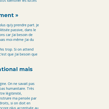
tôt identifier les luttes
ement »
plus qu’y prendre part. Je
itisée passive, dans le
ns car j’ai besoin de
mais moi-même j’ai du
his trop. Si on attend
’est que j’ai besoin que
ational mais
gine. On ne savait pas
, pas humanitaire. Très
re légitimité,
nstruire ma pensée par
oits, si on doit en
encore plus accentuée au