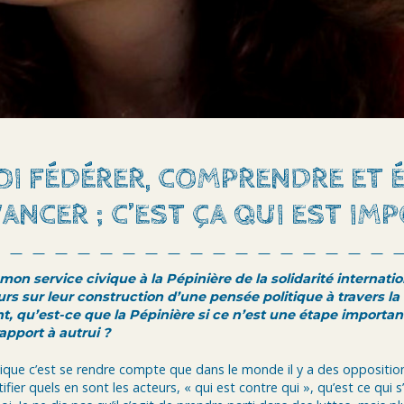
OI FÉDÉRER, COMPRENDRE ET 
ANCER ; C’EST ÇA QUI EST IMP
on service civique à la Pépinière de la solidarité internatio
rs sur leur construction d’une pensée politique à travers la
t, qu’est-ce que la Pépinière si ce n’est une étape importan
apport à autrui ?
ique c’est se rendre compte que dans le monde il y a des opposition
ifier quels en sont les acteurs, « qui est contre qui », qu’est ce qui 