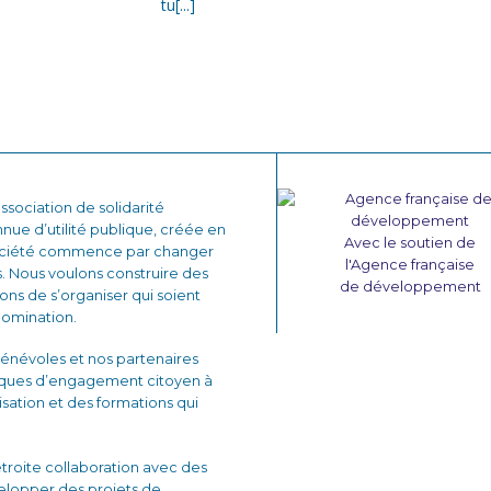
tu[...]
sociation de solidarité
nnue d’utilité publique, créée en
Avec le soutien de
 société commence par changer
l'Agence française
. Nous voulons construire des
de développement
çons de s’organiser qui soient
domination.
énévoles et nos partenaires
iques d’engagement citoyen à
lisation et des formations qui
 étroite collaboration avec des
velopper des projets de