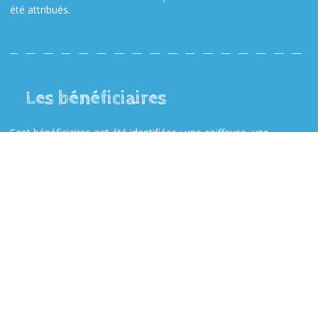
été attribués.
Les bénéficiaires
Sept bénéficiaires ont été identifiées : une coiffeuse, une
commerçante, une pharmacienne, une boulangère, deux
restauratrices, deux couturières ont bénéficié d’un prêt.
Le budget
1 500 €, la totalité par le biais de la Pépinière