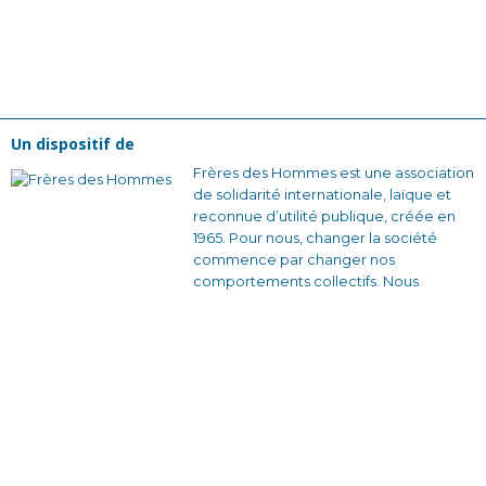
Un dispositif de
Frères des Hommes est une association
de solidarité internationale, laïque et
reconnue d’utilité publique, créée en
1965. Pour nous, changer la société
commence par changer nos
comportements collectifs. Nous
voulons construire des relations plus
justes et des façons de s’organiser qui
soient solidaires et sans rapport de
domination.
En France avec nos équipes bénévoles
et nos partenaires locaux, en créant des
dynamiques d’engagement citoyen à
travers des actions de sensibilisation et