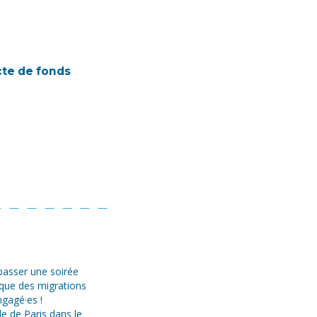
te de fonds
asser une soirée
ique des migrations
ngagé·es !
le de Paris dans le