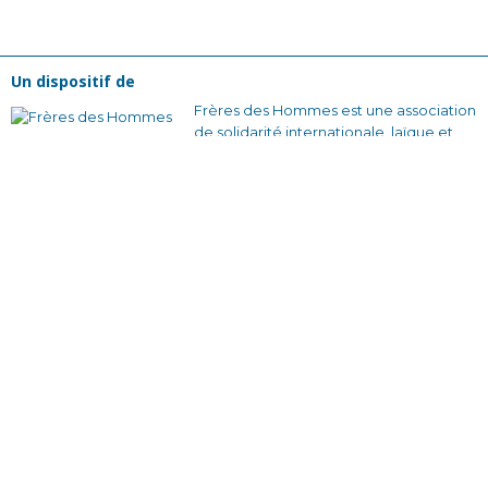
Un dispositif de
Frères des Hommes est une association
de solidarité internationale, laïque et
reconnue d’utilité publique, créée en
1965. Pour nous, changer la société
commence par changer nos
comportements collectifs. Nous
voulons construire des relations plus
justes et des façons de s’organiser qui
soient solidaires et sans rapport de
domination.
En France avec nos équipes bénévoles
et nos partenaires locaux, en créant des
dynamiques d’engagement citoyen à
travers des actions de sensibilisation et
des formations qui donnent envie
d’agir.