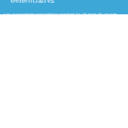
Bénéficiaires
Les associations rencontrées pendant les 18 mois de voyage.
Budget
41 550 € dont 1 900 € par le biais de la Pépinière.