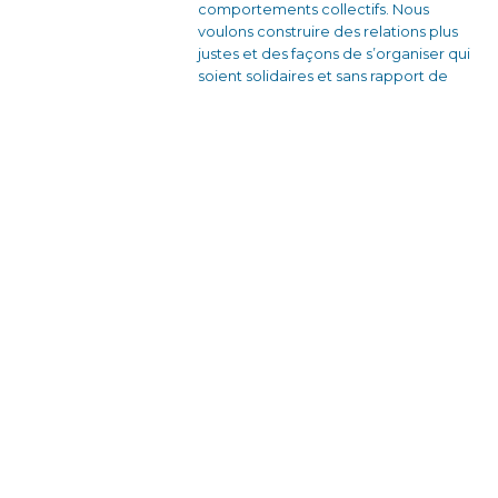
comportements collectifs. Nous
voulons construire des relations plus
justes et des façons de s’organiser qui
soient solidaires et sans rapport de
domination.
En France avec nos équipes bénévoles
et nos partenaires locaux, en créant des
dynamiques d’engagement citoyen à
travers des actions de sensibilisation et
des formations qui donnent envie
d’agir.
À l’étranger, en travaillant en étroite
collaboration avec des associations
locales pour développer des projets de
formation-action auprès des personnes
en situations de vulnérabilités.
En réseau, en co-animant le réseau
"Former pour Transformer", un espace
d’échange de pratiques et de co-
production de connaissances entre