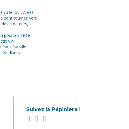
 a vu le jour. Après
e sont tournés vers
un des créateurs,
 pourrais s’il-te-
action ?
léans [sa ville
es étudiants
Suivez la Pépinière !