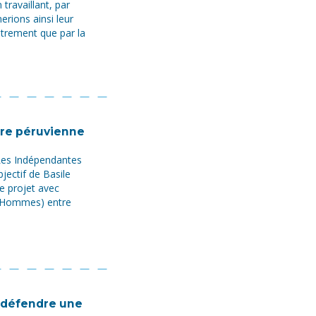
 travaillant, par
rions ainsi leur
utrement que par la
oire péruvienne
 Les Indépendantes
bjectif de Basile
e projet avec
s Hommes) entre
r défendre une