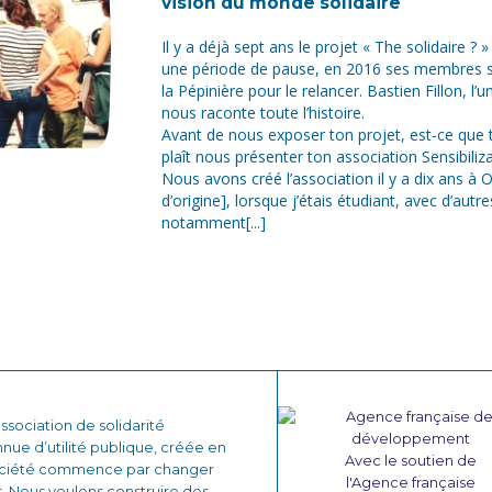
vision du monde solidaire
Il y a déjà sept ans le projet « The solidaire ? »
une période de pause, en 2016 ses membres s
la Pépinière pour le relancer. Bastien Fillon, l’
nous raconte toute l’histoire.
Avant de nous exposer ton projet, est-ce que tu
plaît nous présenter ton association Sensibiliz
Nous avons créé l’association il y a dix ans à Or
d’origine], lorsque j’étais étudiant, avec d’autr
notamment[...]
sociation de solidarité
nnue d’utilité publique, créée en
Avec le soutien de
 société commence par changer
l'Agence française
. Nous voulons construire des