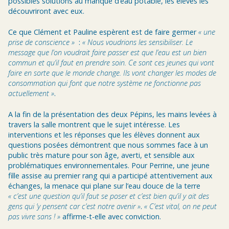
possibles solutions au manque d’eau potable, les élèves les
découvriront avec eux.
Ce que Clément et Pauline espèrent est de faire germer
« une
prise de conscience »
:
« Nous voudrions les sensibiliser. Le
message que l’on voudrait faire passer est que l’eau est un bien
commun et qu’il faut en prendre soin. Ce sont ces jeunes qui vont
faire en sorte que le monde change. Ils vont changer les modes de
consommation qui font que notre système ne fonctionne pas
actuellement »
.
A la fin de la présentation des deux Pépins, les mains levées à
travers la salle montrent que le sujet intéresse. Les
interventions et les réponses que les élèves donnent aux
questions posées démontrent que nous sommes face à un
public très mature pour son âge, averti, et sensible aux
problématiques environnementales. Pour Perrine, une jeune
fille assise au premier rang qui a participé attentivement aux
échanges, la menace qui plane sur l’eau douce de la terre
« c’est une question qu’il faut se poser et c’est bien qu’il y ait des
gens qui ’y pensent car c’est notre avenir »
.
« C’est vital, on ne peut
pas vivre sans ! »
affirme-t-elle avec conviction.