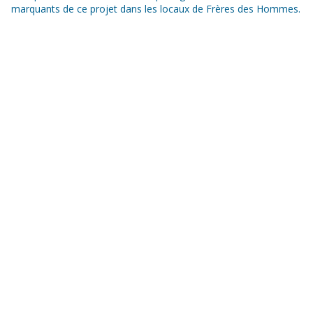
marquants de ce projet dans les locaux de Frères des Hommes.
Un dispositif de
Frères des Hommes est une association
de solidarité internationale, laïque et
reconnue d’utilité publique, créée en
1965. Pour nous, changer la société
commence par changer nos
comportements collectifs. Nous
voulons construire des relations plus
justes et des façons de s’organiser qui
soient solidaires et sans rapport de
domination.
En France avec nos équipes bénévoles