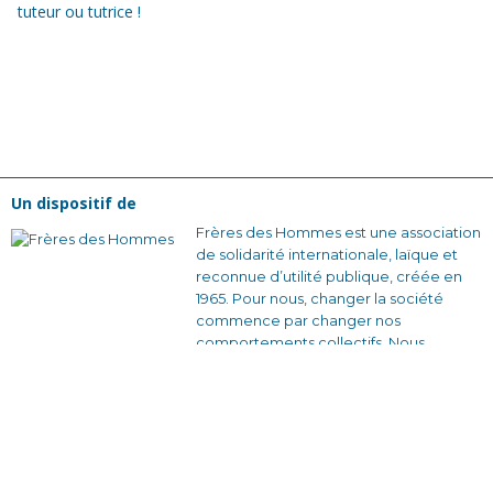
tuteur ou tutrice !
Un dispositif de
Frères des Hommes est une association
de solidarité internationale, laïque et
reconnue d’utilité publique, créée en
1965. Pour nous, changer la société
commence par changer nos
comportements collectifs. Nous
voulons construire des relations plus
justes et des façons de s’organiser qui
soient solidaires et sans rapport de
domination.
En France avec nos équipes bénévoles