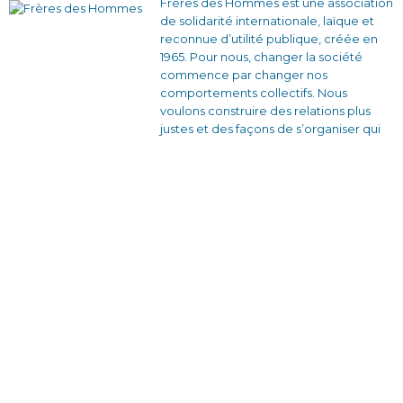
Frères des Hommes est une association
de solidarité internationale, laïque et
reconnue d’utilité publique, créée en
1965. Pour nous, changer la société
commence par changer nos
comportements collectifs. Nous
voulons construire des relations plus
justes et des façons de s’organiser qui
soient solidaires et sans rapport de
domination.
En France avec nos équipes bénévoles
et nos partenaires locaux, en créant des
dynamiques d’engagement citoyen à
travers des actions de sensibilisation et
des formations qui donnent envie
d’agir.
À l’étranger, en travaillant en étroite
collaboration avec des associations
locales pour développer des projets de
formation-action auprès des personnes
en situations de vulnérabilités.