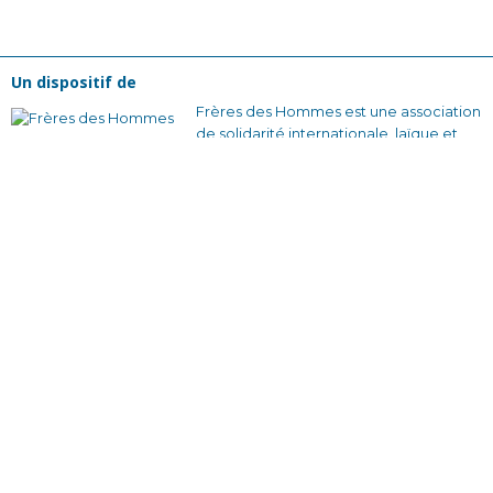
Un dispositif de
Frères des Hommes est une association
de solidarité internationale, laïque et
reconnue d’utilité publique, créée en
1965. Pour nous, changer la société
commence par changer nos
comportements collectifs. Nous
voulons construire des relations plus
justes et des façons de s’organiser qui
soient solidaires et sans rapport de
domination.
En France avec nos équipes bénévoles
et nos partenaires locaux, en créant des
dynamiques d’engagement citoyen à
travers des actions de sensibilisation et
des formations qui donnent envie
d’agir.