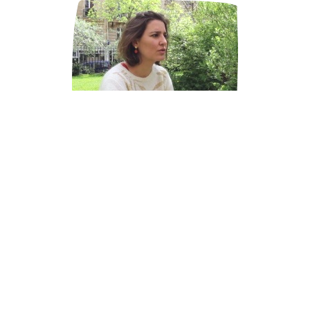
La Pépinière : "On s’est lancé" (4/5)
Ils se sont lancés. Pépins, tuteurs sont partis sur les lieux de leur
projet. Brésil, Sénégal ou Paris (comme tutrice), ils se sont
posés des questions à leur arrivée, à leur retour ou quand ils
ont intégré la Pépinière.