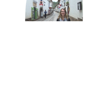
Marie s’engage pour les entrepreneurs du bout
du monde
Le 4 juillet prochain, Marie Bouret s’envolera pour le Pérou. Elle
va passer 6 mois auprès des artisans de Lima pour réaliser un
projet solidaire qui lui tient à cœur.
Comment t’es venue l’envie de monter le projet "Entrepreneurs
du bout du Monde" ? Cela faisait plusieurs années que je voulais
partir en projet solidaire, mais je n’avais pas d’idée précise. C’est
seulement l’année dernière que j’ai eu le déclic. J’ai rencontré la
Maison des Citoyens du Monde à Nantes et ça m’a vraiment[...]