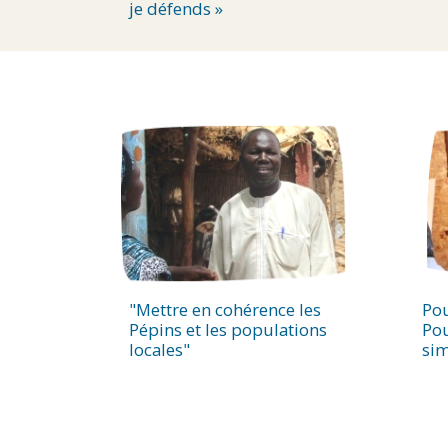
je défends »
"Mettre en cohérence les
Pou
Pépins et les populations
Pou
locales"
si