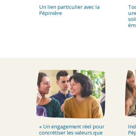
Un lien particulier avec la
To
Pépinière
une
sol
ém
« Un engagement réel pour
Ind
concrétiser les valeurs que
Pép